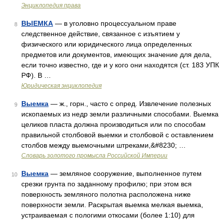
Энциклопедия права
ВЫЕМКА
— в уголовно процессуальном праве
8
следственное действие, связанное с изъятием у
физического или юридического лица определенных
предметов или документов, имеющих значение для дела,
если точно известно, где и у кого они находятся (ст. 183 УПК
РФ). В …
Юридическая энциклопедия
Выемка
— ж., горн., часто с опред. Извлечение полезных
9
ископаемых из недр земли различными способами. Выемка
целиков пласта должна производиться или по способам
правильной столбовой выемки и столбовой с оставлением
столбов между выемочными штреками,&#8230; …
Словарь золотого промысла Российской Империи
Выемка
— земляное сооружение, выполненное путем
10
срезки грунта по заданному профилю; при этом вся
поверхность земляного полотна расположена ниже
поверхности земли. Раскрытая выемка мелкая выемка,
устраиваемая с пологими откосами (более 1:10) для