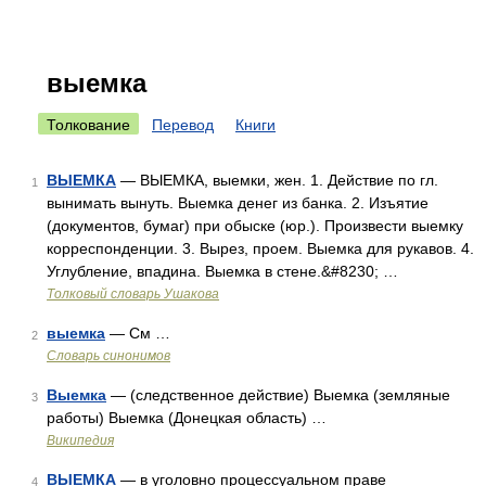
выемка
Толкование
Перевод
Книги
ВЫЕМКА
— ВЫЕМКА, выемки, жен. 1. Действие по гл.
1
вынимать вынуть. Выемка денег из банка. 2. Изъятие
(документов, бумаг) при обыске (юр.). Произвести выемку
корреспонденции. 3. Вырез, проем. Выемка для рукавов. 4.
Углубление, впадина. Выемка в стене.&#8230; …
Толковый словарь Ушакова
выемка
— См …
2
Словарь синонимов
Выемка
— (следственное действие) Выемка (земляные
3
работы) Выемка (Донецкая область) …
Википедия
ВЫЕМКА
— в уголовно процессуальном праве
4