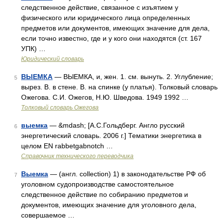
следственное действие, связанное с изъятием у
физического или юридического лица определенных
предметов или документов, имеющих значение для дела,
если точно известно, где и у кого они находятся (ст. 167
УПК) …
Юридический словарь
ВЫЕМКА
— ВЫЕМКА, и, жен. 1. см. вынуть. 2. Углубление;
5
вырез. В. в стене. В. на спинке (у платья). Толковый словарь
Ожегова. С.И. Ожегов, Н.Ю. Шведова. 1949 1992 …
Толковый словарь Ожегова
выемка
— &mdash; [А.С.Гольдберг. Англо русский
6
энергетический словарь. 2006 г.] Тематики энергетика в
целом EN rabbetgabnotch …
Справочник технического переводчика
Выемка
— (англ. collection) 1) в законодательстве РФ об
7
уголовном судопроизводстве самостоятельное
следственное действие по собиранию предметов и
документов, имеющих значение для уголовного дела,
совершаемое …